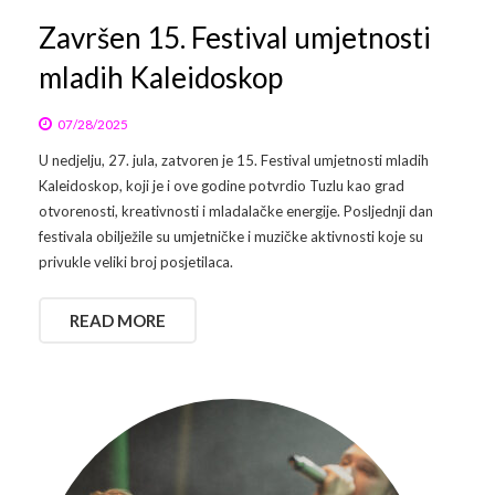
Završen 15. Festival umjetnosti
Arhiva
Video 2011
Galerija 2010
mladih Kaleidoskop
Kontakt
Video 2012
Galerija 2011
07/28/2025
Video 2013
Galerija 2012
U nedjelju, 27. jula, zatvoren je 15. Festival umjetnosti mladih
Kaleidoskop, koji je i ove godine potvrdio Tuzlu kao grad
Video 2014
Galerija 2013
otvorenosti, kreativnosti i mladalačke energije. Posljednji dan
festivala obilježile su umjetničke i muzičke aktivnosti koje su
Video 2015
Galerija 2014
privukle veliki broj posjetilaca.
Video 2016
Galerija 2015
READ MORE
Video 2017
Galerija 2016
Video 2018
Galerija 2017
Galerija 2018