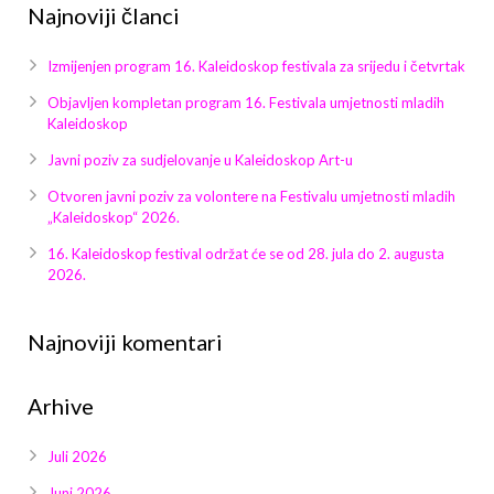
Galerija 2019
Najnoviji članci
Galerija 2022
Izmijenjen program 16. Kaleidoskop festivala za srijedu i četvrtak
Objavljen kompletan program 16. Festivala umjetnosti mladih
Galerija 2023
Kaleidoskop
Galerija 2024
Javni poziv za sudjelovanje u Kaleidoskop Art-u
Otvoren javni poziv za volontere na Festivalu umjetnosti mladih
Galerija 2025
„Kaleidoskop“ 2026.
16. Kaleidoskop festival održat će se od 28. jula do 2. augusta
2026.
Najnoviji komentari
Arhive
Juli 2026
Juni 2026