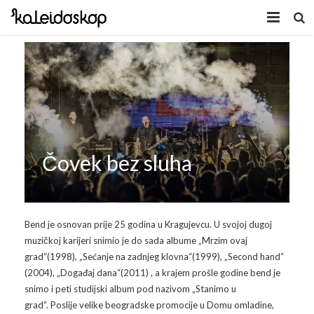
Home
Novosti
O nama
Program
Čovek bez sluha
Volonteri
Kaleidoskop Art
Dobrodošli u Tuzlu
Radionice
Bend je osnovan prije 25 godina u Kragujevcu. U svojoj dugoj
muzičkoj karijeri snimio je do sada albume „Mrzim ovaj
Video
Izložbe/Performans
grad“(1998), „Sećanje na zadnjeg klovna“(1999), „Second hand“
(2004), „Događaj dana“(2011) , a krajem prošle godine bend je
Naša galerija
Koncert
Video 2009.
snimo i peti studijski album pod nazivom „Stanimo u
grad“. Poslije velike beogradske promocije u Domu omladine,
Facebook
Video 2010.
Galerija 2009