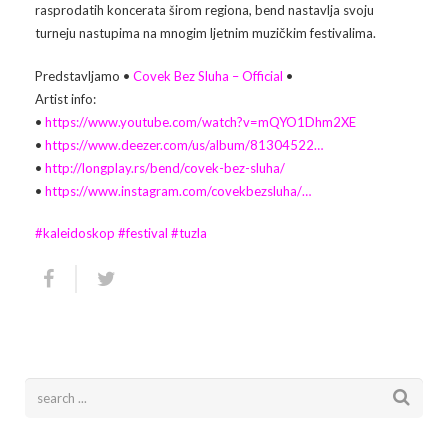
rasprodatih koncerata širom regiona, bend nastavlja svoju
turneju nastupima na mnogim ljetnim muzičkim festivalima.
Arhiva
Video 2011
Galerija 2010
Predstavljamo •
Covek Bez Sluha – Official
•
Kontakt
Video 2012
Galerija 2011
Artist info:
•
https://www.youtube.com/watch?v=mQYO1Dhm2XE
Video 2013
Galerija 2012
•
https://www.deezer.com/us/album/81304522…
•
http://longplay.rs/bend/covek-bez-sluha/
Video 2014
Galerija 2013
•
https://www.instagram.com/covekbezsluha/…
Video 2015
Galerija 2014
#
kaleidoskop
#
festival
#
tuzla
Video 2016
Galerija 2015
Video 2017
Galerija 2016
Video 2018
Galerija 2017
Galerija 2018