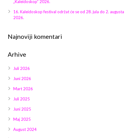
Galerija 2019
„Kaleidoskop“ 2026.
16. Kaleidoskop festival održat će se od 28. jula do 2. augusta
Galerija 2022
2026.
Galerija 2023
Najnoviji komentari
Galerija 2024
Arhive
Galerija 2025
Juli 2026
Juni 2026
Mart 2026
Juli 2025
Juni 2025
Maj 2025
August 2024