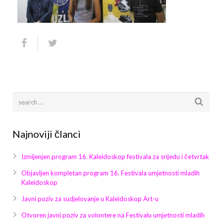
Arhiva
Video 2011
Galerija 2010
Kontakt
Video 2012
Galerija 2011
Video 2013
Galerija 2012
Video 2014
Galerija 2013
Video 2015
Galerija 2014
Najnoviji članci
Video 2016
Galerija 2015
Video 2017
Galerija 2016
Izmijenjen program 16. Kaleidoskop festivala za srijedu i četvrtak
Objavljen kompletan program 16. Festivala umjetnosti mladih
Video 2018
Galerija 2017
Kaleidoskop
Javni poziv za sudjelovanje u Kaleidoskop Art-u
Galerija 2018
Otvoren javni poziv za volontere na Festivalu umjetnosti mladih