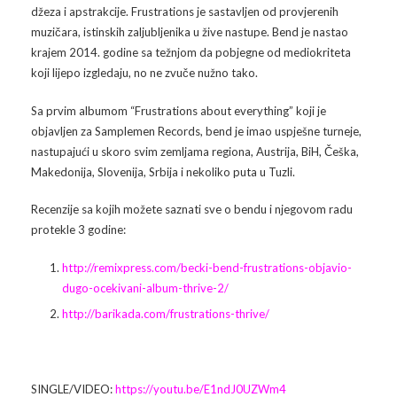
džeza i apstrakcije. Frustrations je sastavljen od provjerenih
muzičara, istinskih zaljubljenika u žive nastupe. Bend je nastao
Arhiva
Video 2011
Galerija 2010
krajem 2014. godine sa težnjom da pobjegne od mediokriteta
koji lijepo izgledaju, no ne zvuče nužno tako.
Kontakt
Video 2012
Galerija 2011
Sa prvim albumom “Frustrations about everything” koji je
Video 2013
Galerija 2012
objavljen za Samplemen Records, bend je imao uspješne turneje,
nastupajući u skoro svim zemljama regiona, Austrija, BiH, Češka,
Video 2014
Galerija 2013
Makedonija, Slovenija, Srbija i nekoliko puta u Tuzli.
Video 2015
Galerija 2014
Recenzije sa kojih možete saznati sve o bendu i njegovom radu
protekle 3 godine:
Video 2016
Galerija 2015
http://remixpress.com/becki-bend-frustrations-objavio-
Video 2017
Galerija 2016
dugo-ocekivani-album-thrive-2/
http://barikada.com/frustrations-thrive/
Video 2018
Galerija 2017
Galerija 2018
SINGLE/VIDEO:
https://youtu.be/E1ndJ0UZWm4