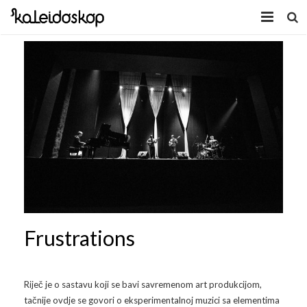
Home
Novosti
O nama
Program
Volonteri
Kaleidoskop Art
Dobrodošli u Tuzlu
Radionice
Frustrations
Video
Izložbe/Performans
Naša galerija
Koncert
Video 2009.
Riječ je o sastavu koji se bavi savremenom art produkcijom,
tačnije ovdje se govori o eksperimentalnoj muzici sa elementima
Facebook
Video 2010.
Galerija 2009