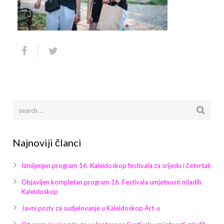
Arhiva
Video 2011
Galerija 2010
Kontakt
Video 2012
Galerija 2011
Video 2013
Galerija 2012
Video 2014
Galerija 2013
Video 2015
Galerija 2014
Video 2016
Galerija 2015
Najnoviji članci
Video 2017
Galerija 2016
Izmijenjen program 16. Kaleidoskop festivala za srijedu i četvrtak
Video 2018
Galerija 2017
Objavljen kompletan program 16. Festivala umjetnosti mladih
Kaleidoskop
Galerija 2018
Javni poziv za sudjelovanje u Kaleidoskop Art-u