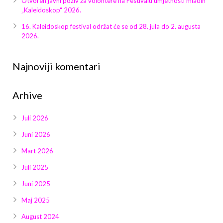
Otvoren javni poziv za volontere na Festivalu umjetnosti mladih
Galerija 2019
„Kaleidoskop“ 2026.
Galerija 2022
16. Kaleidoskop festival održat će se od 28. jula do 2. augusta
2026.
Galerija 2023
Najnoviji komentari
Galerija 2024
Arhive
Galerija 2025
Juli 2026
Juni 2026
Mart 2026
Juli 2025
Juni 2025
Maj 2025
August 2024