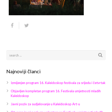
Arhiva
Video 2011
Galerija 2010
Kontakt
Video 2012
Galerija 2011
Video 2013
Galerija 2012
Video 2014
Galerija 2013
Video 2015
Galerija 2014
Video 2016
Galerija 2015
Najnoviji članci
Video 2017
Galerija 2016
Izmijenjen program 16. Kaleidoskop festivala za srijedu i četvrtak
Video 2018
Galerija 2017
Objavljen kompletan program 16. Festivala umjetnosti mladih
Kaleidoskop
Galerija 2018
Javni poziv za sudjelovanje u Kaleidoskop Art-u