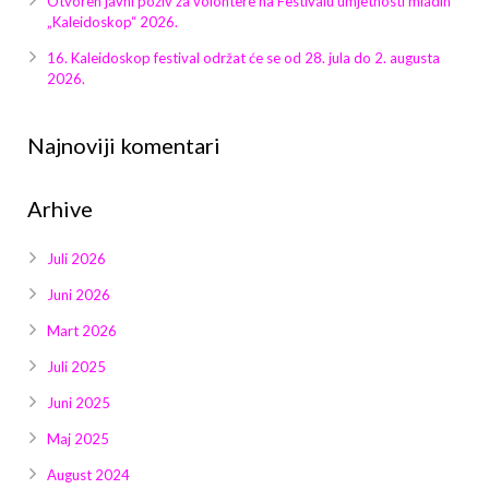
Otvoren javni poziv za volontere na Festivalu umjetnosti mladih
Galerija 2019
„Kaleidoskop“ 2026.
Galerija 2022
16. Kaleidoskop festival održat će se od 28. jula do 2. augusta
2026.
Galerija 2023
Najnoviji komentari
Galerija 2024
Arhive
Galerija 2025
Juli 2026
Juni 2026
Mart 2026
Juli 2025
Juni 2025
Maj 2025
August 2024