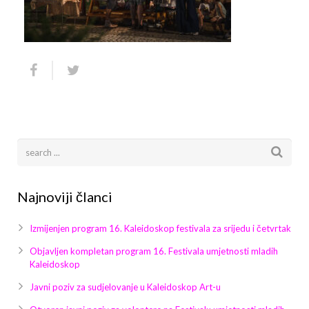
Arhiva
Video 2011
Galerija 2010
Kontakt
Video 2012
Galerija 2011
Video 2013
Galerija 2012
Video 2014
Galerija 2013
Video 2015
Galerija 2014
Video 2016
Galerija 2015
Najnoviji članci
Video 2017
Galerija 2016
Izmijenjen program 16. Kaleidoskop festivala za srijedu i četvrtak
Video 2018
Galerija 2017
Objavljen kompletan program 16. Festivala umjetnosti mladih
Kaleidoskop
Galerija 2018
Javni poziv za sudjelovanje u Kaleidoskop Art-u