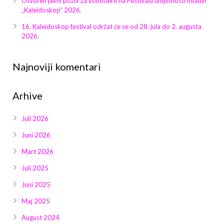
Otvoren javni poziv za volontere na Festivalu umjetnosti mladih
Galerija 2019
„Kaleidoskop“ 2026.
Galerija 2022
16. Kaleidoskop festival održat će se od 28. jula do 2. augusta
2026.
Galerija 2023
Najnoviji komentari
Galerija 2024
Arhive
Galerija 2025
Juli 2026
Juni 2026
Mart 2026
Juli 2025
Juni 2025
Maj 2025
August 2024