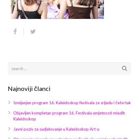
Arhiva
Video 2011
Galerija 2010
Kontakt
Video 2012
Galerija 2011
Video 2013
Galerija 2012
Video 2014
Galerija 2013
Video 2015
Galerija 2014
Video 2016
Galerija 2015
Najnoviji članci
Video 2017
Galerija 2016
Izmijenjen program 16. Kaleidoskop festivala za srijedu i četvrtak
Video 2018
Galerija 2017
Objavljen kompletan program 16. Festivala umjetnosti mladih
Kaleidoskop
Galerija 2018
Javni poziv za sudjelovanje u Kaleidoskop Art-u