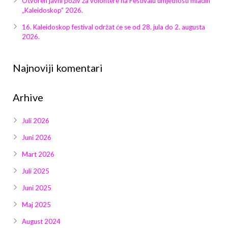
Otvoren javni poziv za volontere na Festivalu umjetnosti mladih
Galerija 2019
„Kaleidoskop“ 2026.
Galerija 2022
16. Kaleidoskop festival održat će se od 28. jula do 2. augusta
2026.
Galerija 2023
Najnoviji komentari
Galerija 2024
Arhive
Galerija 2025
Juli 2026
Juni 2026
Mart 2026
Juli 2025
Juni 2025
Maj 2025
August 2024