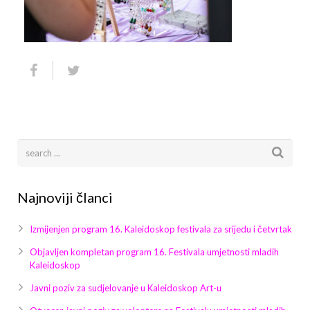
Arhiva
Video 2011
Galerija 2010
Kontakt
Video 2012
Galerija 2011
Video 2013
Galerija 2012
Video 2014
Galerija 2013
Video 2015
Galerija 2014
Video 2016
Galerija 2015
Najnoviji članci
Video 2017
Galerija 2016
Izmijenjen program 16. Kaleidoskop festivala za srijedu i četvrtak
Video 2018
Galerija 2017
Objavljen kompletan program 16. Festivala umjetnosti mladih
Kaleidoskop
Galerija 2018
Javni poziv za sudjelovanje u Kaleidoskop Art-u