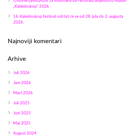
Otvoren javni poziv za volontere na Festivalu umjetnosti mladih
Galerija 2019
„Kaleidoskop“ 2026.
Galerija 2022
16. Kaleidoskop festival održat će se od 28. jula do 2. augusta
2026.
Galerija 2023
Najnoviji komentari
Galerija 2024
Arhive
Galerija 2025
Juli 2026
Juni 2026
Mart 2026
Juli 2025
Juni 2025
Maj 2025
August 2024