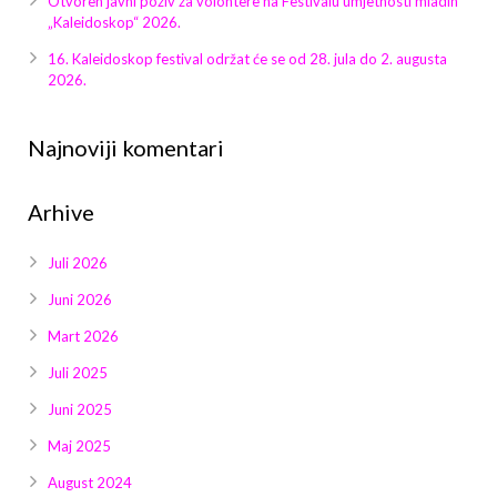
Otvoren javni poziv za volontere na Festivalu umjetnosti mladih
Galerija 2019
„Kaleidoskop“ 2026.
Galerija 2022
16. Kaleidoskop festival održat će se od 28. jula do 2. augusta
2026.
Galerija 2023
Najnoviji komentari
Galerija 2024
Arhive
Galerija 2025
Juli 2026
Juni 2026
Mart 2026
Juli 2025
Juni 2025
Maj 2025
August 2024