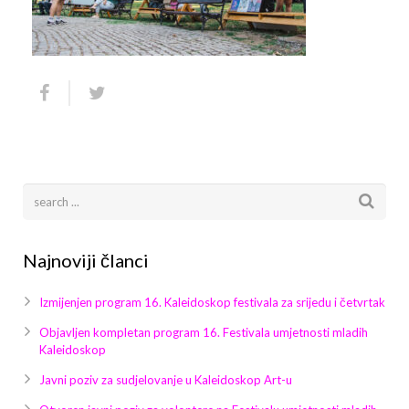
Arhiva
Video 2011
Galerija 2010
Kontakt
Video 2012
Galerija 2011
Video 2013
Galerija 2012
Video 2014
Galerija 2013
Video 2015
Galerija 2014
Video 2016
Galerija 2015
Najnoviji članci
Video 2017
Galerija 2016
Izmijenjen program 16. Kaleidoskop festivala za srijedu i četvrtak
Video 2018
Galerija 2017
Objavljen kompletan program 16. Festivala umjetnosti mladih
Kaleidoskop
Galerija 2018
Javni poziv za sudjelovanje u Kaleidoskop Art-u