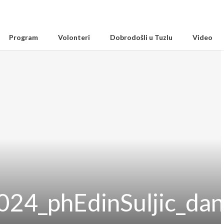
Program
Volonteri
Dobrodošli u Tuzlu
Video
024_phEdinSuljic_da