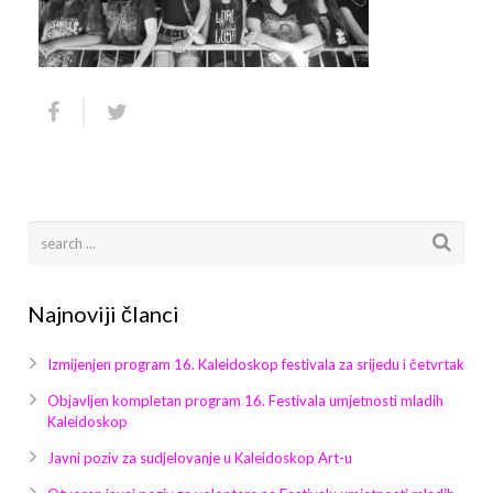
Arhiva
Video 2011
Galerija 2010
Kontakt
Video 2012
Galerija 2011
Video 2013
Galerija 2012
Video 2014
Galerija 2013
Video 2015
Galerija 2014
Video 2016
Galerija 2015
Najnoviji članci
Video 2017
Galerija 2016
Izmijenjen program 16. Kaleidoskop festivala za srijedu i četvrtak
Video 2018
Galerija 2017
Objavljen kompletan program 16. Festivala umjetnosti mladih
Kaleidoskop
Galerija 2018
Javni poziv za sudjelovanje u Kaleidoskop Art-u