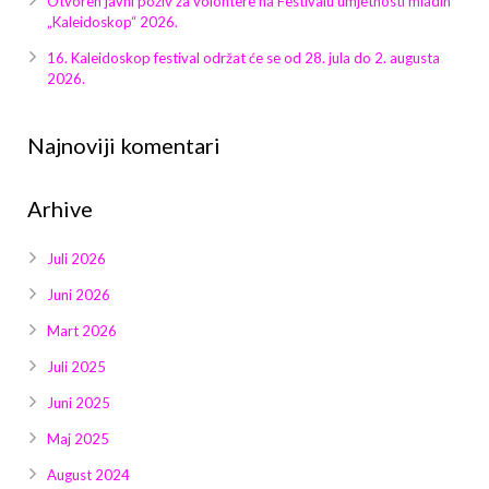
Otvoren javni poziv za volontere na Festivalu umjetnosti mladih
Galerija 2019
„Kaleidoskop“ 2026.
Galerija 2022
16. Kaleidoskop festival održat će se od 28. jula do 2. augusta
2026.
Galerija 2023
Najnoviji komentari
Galerija 2024
Arhive
Galerija 2025
Juli 2026
Juni 2026
Mart 2026
Juli 2025
Juni 2025
Maj 2025
August 2024