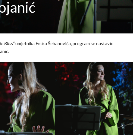
ojanić
Be Bliss“
umjetnika Emira Šehanovića, program se nastavio
anić.