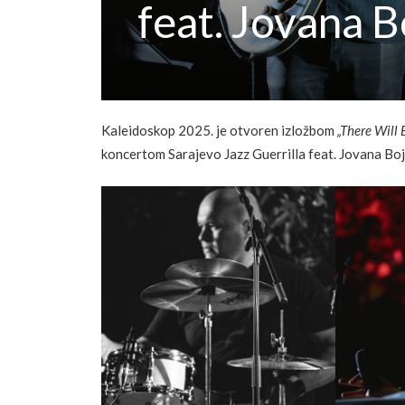
feat. Jovana B
Kaleidoskop 2025. je otvoren izložbom
„There Will 
koncertom Sarajevo Jazz Guerrilla feat. Jovana Boj