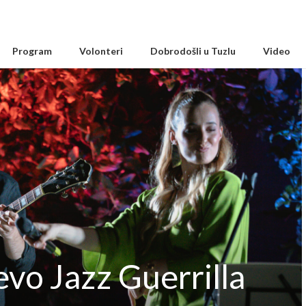
Program
Volonteri
Dobrodošli u Tuzlu
Video
vo Jazz Guerrilla