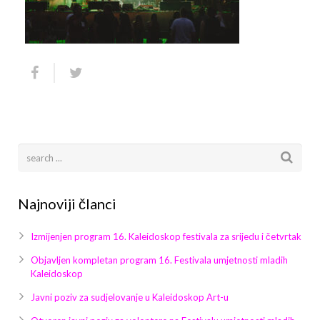
Arhiva
Video 2011
Galerija 2010
Kontakt
Video 2012
Galerija 2011
Video 2013
Galerija 2012
Video 2014
Galerija 2013
Video 2015
Galerija 2014
Video 2016
Galerija 2015
Najnoviji članci
Video 2017
Galerija 2016
Izmijenjen program 16. Kaleidoskop festivala za srijedu i četvrtak
Video 2018
Galerija 2017
Objavljen kompletan program 16. Festivala umjetnosti mladih
Kaleidoskop
Galerija 2018
Javni poziv za sudjelovanje u Kaleidoskop Art-u