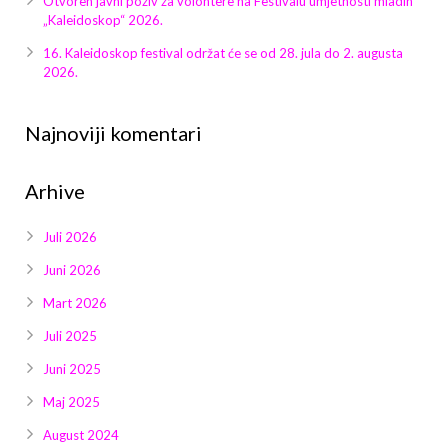
Otvoren javni poziv za volontere na Festivalu umjetnosti mladih
Galerija 2019
„Kaleidoskop“ 2026.
Galerija 2022
16. Kaleidoskop festival održat će se od 28. jula do 2. augusta
2026.
Galerija 2023
Najnoviji komentari
Galerija 2024
Arhive
Galerija 2025
Juli 2026
Juni 2026
Mart 2026
Juli 2025
Juni 2025
Maj 2025
August 2024