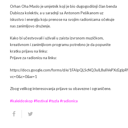
Orhan Oha Maslo je umjetnik koji je bio dugogodišnji član benda
Arhiva
Video 2011
Galerija 2010
Dubioza kolektiv, a u saradnji sa Antonom Pešikanom uz
iskustvo i energiju koju prenose na svojim radionicama očekuje
Kontakt
Video 2012
Galerija 2011
nas zanimljovo druženje.
Video 2013
Galerija 2012
Kako bi učestvovali i uživali u zaista izvrsnom muzičkom,
kreativnom i zanimljivom programu potrebno je da popunite
Video 2014
Galerija 2013
kratku prijavu na linku:
Prijave za radionicu na linku:
Video 2015
Galerija 2014
https://docs.google.com/forms/d/e/1FAIpQLScNQ3uIL8uliVePXcE
vc=0&c=0&w=1
Video 2016
Galerija 2015
Zbog velikog interesovanja prijave su obavezne i ograničene.
Video 2017
Galerija 2016
#
kaleidoskop
#
festival
#
tuzla
#
radionica
Video 2018
Galerija 2017
Galerija 2018