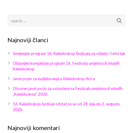
Galerija 2019
Galerija 2022
Galerija 2023
Najnoviji članci
Galerija 2024
Izmijenjen program 16. Kaleidoskop festivala za srijedu i četvrtak
Galerija 2025
Objavljen kompletan program 16. Festivala umjetnosti mladih
Kaleidoskop
Javni poziv za sudjelovanje u Kaleidoskop Art-u
Otvoren javni poziv za volontere na Festivalu umjetnosti mladih
„Kaleidoskop“ 2026.
16. Kaleidoskop festival održat će se od 28. jula do 2. augusta
2026.
Najnoviji komentari