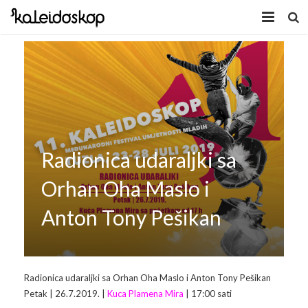
Home
Novosti
O nama
Program
Radionica udaraljki sa
Volonteri
Kaleidoskop Art
Orhan Oha Maslo i
Dobrodošli u Tuzlu
Radionice
Anton Tony Pešikan
Video
Izložbe/Performans
Naša galerija
Koncert
Video 2009.
Radionica udaraljki sa Orhan Oha Maslo i Anton Tony Pešikan
Petak | 26.7.2019. |
Kuca Plamena Mira
| 17:00 sati
Facebook
Video 2010.
Galerija 2009