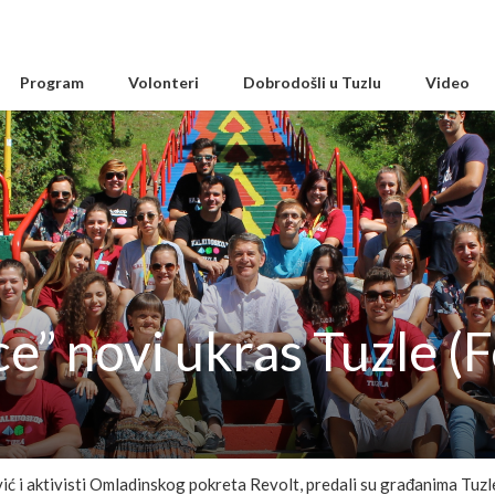
Program
Volonteri
Dobrodošli u Tuzlu
Video
ce” novi ukras Tuzle 
ć i aktivisti Omladinskog pokreta Revolt, predali su građanima Tuzl