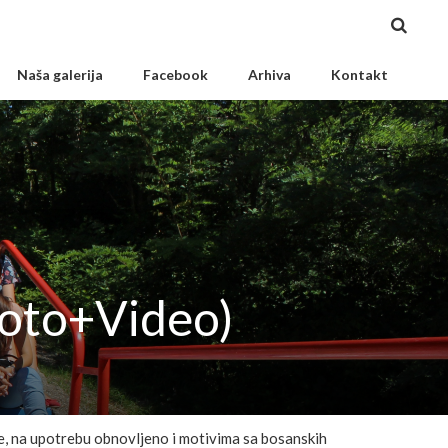
Naša galerija
Facebook
Arhiva
Kontakt
(Foto+Video)
e, na upotrebu obnovljeno i motivima sa bosanskih