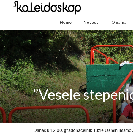
Home
Novosti
O nama
”Vesele stepeni
Danas u 12:00, gradonačelnik Tuzle Jasmin Imamovi