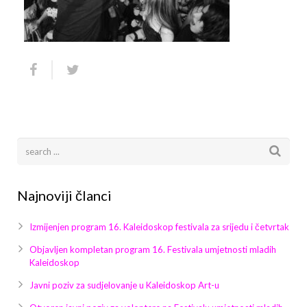
Arhiva
Video 2011
Galerija 2010
Kontakt
Video 2012
Galerija 2011
Video 2013
Galerija 2012
Video 2014
Galerija 2013
Video 2015
Galerija 2014
Video 2016
Galerija 2015
Najnoviji članci
Video 2017
Galerija 2016
Izmijenjen program 16. Kaleidoskop festivala za srijedu i četvrtak
Video 2018
Galerija 2017
Objavljen kompletan program 16. Festivala umjetnosti mladih
Kaleidoskop
Galerija 2018
Javni poziv za sudjelovanje u Kaleidoskop Art-u