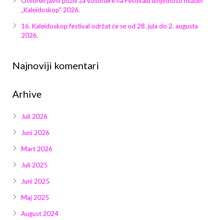
Otvoren javni poziv za volontere na Festivalu umjetnosti mladih
Galerija 2019
„Kaleidoskop“ 2026.
Galerija 2022
16. Kaleidoskop festival održat će se od 28. jula do 2. augusta
2026.
Galerija 2023
Najnoviji komentari
Galerija 2024
Arhive
Galerija 2025
Juli 2026
Juni 2026
Mart 2026
Juli 2025
Juni 2025
Maj 2025
August 2024