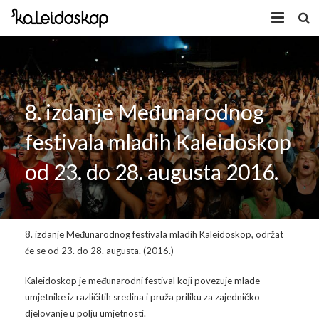
Home
Novosti
8. izdanje Međunarodnog
O nama
festivala mladih Kaleidoskop
Program
od 23. do 28. augusta 2016.
Volonteri
Kaleidoskop Art
Dobrodošli u Tuzlu
Radionice
8. izdanje Međunarodnog festivala mladih Kaleidoskop, održat
Video
Izložbe/Performans
će se od 23. do 28. augusta. (2016.)
Naša galerija
Koncert
Video 2009.
Kaleidoskop je međunarodni festival koji povezuje mlade
umjetnike iz različitih sredina i pruža priliku za zajedničko
Facebook
Video 2010.
Galerija 2009
djelovanje u polju umjetnosti.