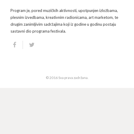
Program je, pored muzičkih aktivnosti, upotpunjen izložbama,
Arhiva
Video 2011
Galerija 2010
plesnim izvedbama, kreativnim radionicama, art marketom, te
drugim zanimljivim sadržajima koji iz godine u godinu postaju
Kontakt
Video 2012
Galerija 2011
sastavni dio programa festivala.
Video 2013
Galerija 2012
Video 2014
Galerija 2013
Video 2015
Galerija 2014
© 2016 Sva prava zadržana.
Video 2016
Galerija 2015
Video 2017
Galerija 2016
Video 2018
Galerija 2017
Galerija 2018