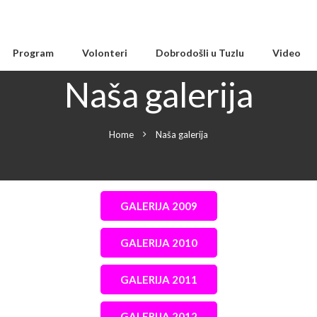
Program
Volonteri
Dobrodošli u Tuzlu
Video
Naša galerija
Home
Naša galerija
GALERIJA 2009
GALERIJA 2010
GALERIJA 2011
GALERIJA 2012