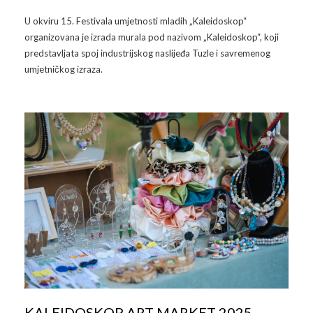
U okviru 15. Festivala umjetnosti mladih „Kaleidoskop“
Arhiva
Video 2011
Galerija 2010
organizovana je izrada murala pod nazivom „Kaleidoskop“, koji
predstavljata spoj industrijskog naslijeđa Tuzle i savremenog
Kontakt
Video 2012
Galerija 2011
umjetničkog izraza.
Video 2013
Galerija 2012
Video 2014
Galerija 2013
Video 2015
Galerija 2014
Video 2016
Galerija 2015
Video 2017
Galerija 2016
Video 2018
Galerija 2017
Galerija 2018
KALEIDOSKOP ART MARKET 2025