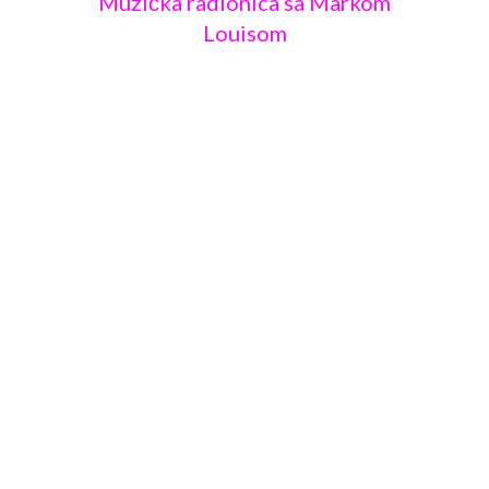
Muzička radionica sa Markom
Louisom