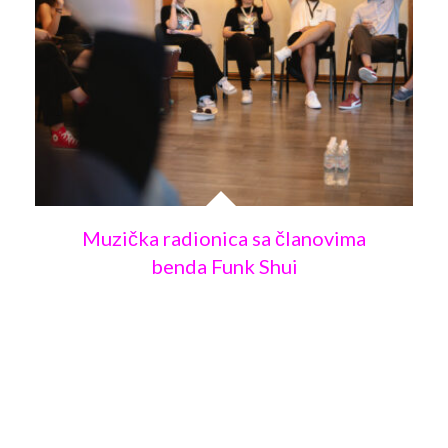
Muzička radionica sa članovima
benda Funk Shui