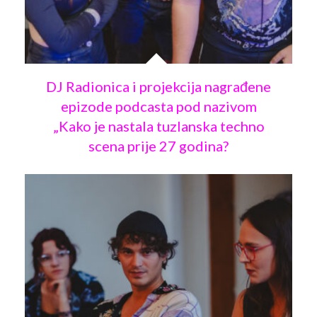
Arhiva
Video 2011
Galerija 2010
Kontakt
Video 2012
Galerija 2011
DJ Radionica i projekcija nagrađene
Video 2013
Galerija 2012
epizode podcasta pod nazivom
„Kako je nastala tuzlanska techno
Video 2014
Galerija 2013
scena prije 27 godina?
Video 2015
Galerija 2014
Video 2016
Galerija 2015
Video 2017
Galerija 2016
Video 2018
Galerija 2017
Galerija 2018