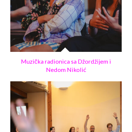
Galerija 2019
Galerija 2022
Galerija 2023
Galerija 2024
Galerija 2025
Muzička radionica sa Džordžijem i
Nedom Nikolić