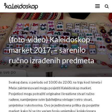
Home
Novosti
(foto-video) Kaleidoskop
O nama
market 2017. – šarenilo
Program
ručno izrađenih predmeta
Volonteri
Kaleidoskop Art
Dobrodošli u Tuzlu
Radionice
Svakog dana, u periodu od 10:00 do 22:00, na trgu kod Ismeta i
Video
Izložbe/Performans
Meše zainteresovani mogu posjetiti Kaleidoskop market.
Posjetioci mogu potražiti originalne i kreativne stvari ručno
Naša galerija
Koncert
Video 2009.
rađene, namijenjene svim ljubiteljima vintage i retro stvari,
umjetnina i rukotvorina. Ovo je jedinstvena prilika da posjetite
Facebook
Video 2010.
Galerija 2009
market, kako bi se što većem broju umjetnika i kolekcionara