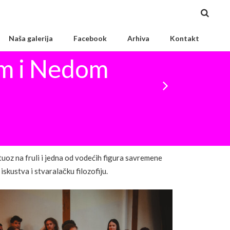
Naša galerija
Facebook
Arhiva
Kontakt
em i Nedom
rtuoz na fruli i jedna od vodećih figura savremene
iskustva i stvaralačku filozofiju.