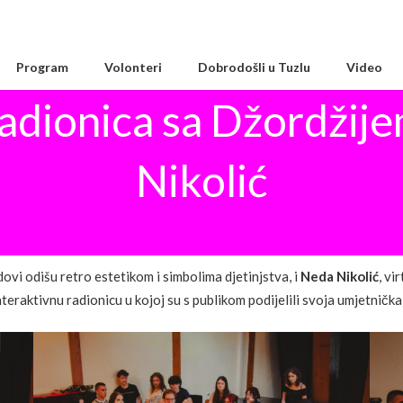
Program
Volonteri
Dobrodošli u Tuzlu
Video
adionica sa Džordžij
Nikolić
adovi odišu retro estetikom i simbolima djetinjstva, i
Neda Nikolić
, vi
teraktivnu radionicu u kojoj su s publikom podijelili svoja umjetnička 