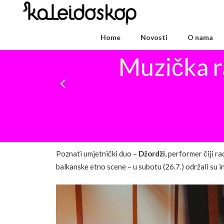
Home
Novosti
O nama
Muzička r
Poznati umjetnički duo –
Džordži
, performer čiji r
balkanske etno scene – u subotu (26.7.) održali su in