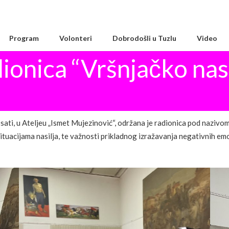
Program
Volonteri
Dobrodošli u Tuzlu
Video
ionica “Vršnjačko nasi
sati, u Ateljeu „Ismet Mujezinović“, održana je radionica pod nazivom 
 situacijama nasilja, te važnosti prikladnog izražavanja negativnih em