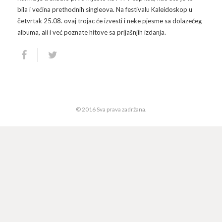
bila i većina prethodnih singleova. Na festivalu Kaleidoskop u
Arhiva
Video 2011
Galerija 2010
četvrtak 25.08. ovaj trojac će izvesti i neke pjesme sa dolazećeg
albuma, ali i već poznate hitove sa prijašnjih izdanja.
Kontakt
Video 2012
Galerija 2011
Video 2013
Galerija 2012
Video 2014
Galerija 2013
© 2016 Sva prava zadržana.
Video 2015
Galerija 2014
Video 2016
Galerija 2015
Video 2017
Galerija 2016
Video 2018
Galerija 2017
Galerija 2018