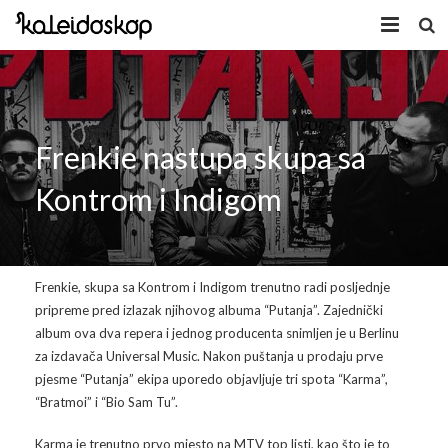
Home
Novosti
Frenkie nastupa skupa sa
O nama
Kontrom i Indigom
Program
Volonteri
Kaleidoskop Art
Frenkie, skupa sa Kontrom i Indigom trenutno radi posljednje
Dobrodošli u Tuzlu
Radionice
pripreme pred izlazak njihovog albuma “Putanja”. Zajednički
album ova dva repera i jednog producenta snimljen je u Berlinu
Video
Izložbe/Performans
za izdavača Universal Music. Nakon puštanja u prodaju prve
pjesme “Putanja” ekipa uporedo objavljuje tri spota “Karma”,
Naša galerija
Koncert
Video 2009.
“Bratmoi” i “Bio Sam Tu”.
Facebook
Video 2010.
Galerija 2009
Karma je trenutno prvo mjesto na MTV top listi, kao što je to