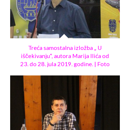
Treća samostalna izložba „ U
iščekivanju“, autora Marija Ilića od
23. do 28. jula 2019. godine. | Foto