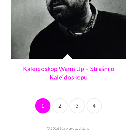
Kaleidoskop Warm Up – Strašni o
Kaleidoskopu
1
2
3
4
© 2016 Sva prava zadržana.