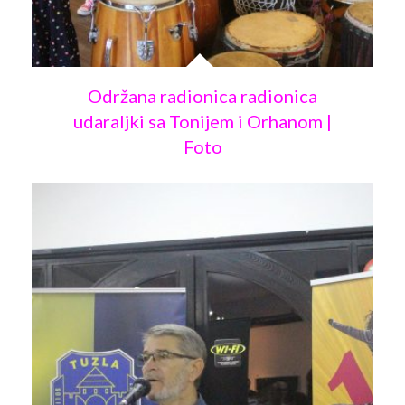
Održana radionica radionica
udaraljki sa Tonijem i Orhanom |
Foto