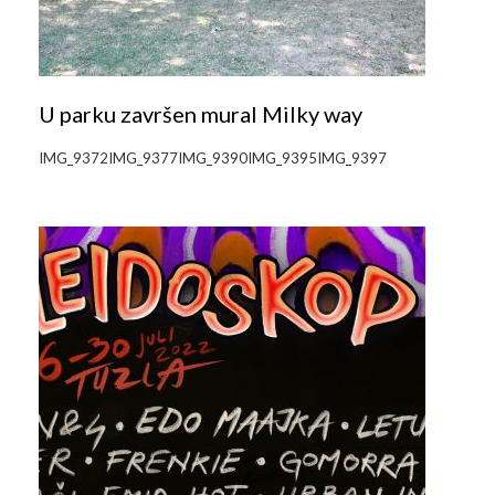
Galerija 2019
Galerija 2022
Galerija 2023
U parku završen mural Milky way
Galerija 2024
IMG_9372IMG_9377IMG_9390IMG_9395IMG_9397
Galerija 2025