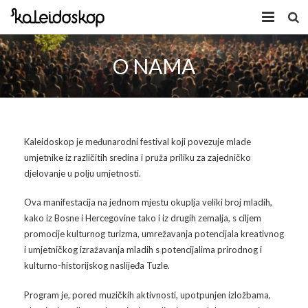
Home
O NAMA
Novosti
O nama
Kaleidoskop je međunarodni festival koji povezuje mlade
Program
umjetnike iz različitih sredina i pruža priliku za zajedničko
djelovanje u polju umjetnosti.
Volonteri
Kaleidoskop Art
Ova manifestacija na jednom mjestu okuplja veliki broj mladih,
Dobrodošli u Tuzlu
Radionice
kako iz Bosne i Hercegovine tako i iz drugih zemalja, s ciljem
promocije kulturnog turizma, umrežavanja potencijala kreativnog
Video
Izložbe/Performans
i umjetničkog izražavanja mladih s potencijalima prirodnog i
kulturno-historijskog naslijeđa Tuzle.
Naša galerija
Koncert
Video 2009.
Program je, pored muzičkih aktivnosti, upotpunjen izložbama,
Facebook
Video 2010.
Galerija 2009