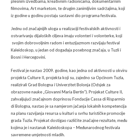
plesnim izvedbama, kreativnim radionicama, dokumentarnim
filmovima, Art marketom, te drugim zanimljivim sadržajima, koji
Arhiva
Video 2011
Galerija 2010
iz godine u godinu postaju sastavni dio programa festivala.
Kontakt
Video 2012
Galerija 2011
Jednu od značajnijih uloga u realizaciji festivalskih aktivnosti i
ostvarivanju dijaloških ciljeva imaju volonteri i volonterke, koji
Video 2013
Galerija 2012
svojim dobrovoljnim radom i entuzijazmom razvijaju festival
Kaleidoskop, u jedan od događaja posebnog značaja, u Tuzli i
Video 2014
Galerija 2013
Bosni i Hercegovini.
Video 2015
Galerija 2014
Festival je nastao 2009. godine, kao jedna od aktivnosti u okviru
projekta Culture II, projekta koji su, zajedno sa Općinom Tuzla,
Video 2016
Galerija 2015
realizirali Grad Bologna i Univerzitet Bolonja (Odsjek za
obrazovne nauke „Giovanni Maria Bertin“). Projekat Culture II,
Video 2017
Galerija 2016
zahvaljujući značajnom doprinosu Fondacije Cassa di Risparmio
di Bologna, nastao je sa namjerom jačanja lokalnih kompetencija
Video 2018
Galerija 2017
na planu razvijanja resursa u kulturi u svrhu turističke promocije
grada Tuzla. Projekat dostigao različite značajne rezultate, među
Galerija 2018
kojima je i nastanak Kaleidoskopa – Međunarodnog festivala
savremene umjetnosti mladih.