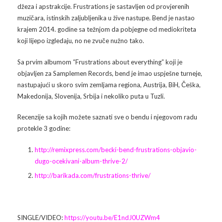
džeza i apstrakcije. Frustrations je sastavljen od provjerenih
muzičara, istinskih zaljubljenika u žive nastupe. Bend je nastao
Arhiva
Video 2011
Galerija 2010
krajem 2014. godine sa težnjom da pobjegne od mediokriteta
koji lijepo izgledaju, no ne zvuče nužno tako.
Kontakt
Video 2012
Galerija 2011
Sa prvim albumom “Frustrations about everything” koji je
Video 2013
Galerija 2012
objavljen za Samplemen Records, bend je imao uspješne turneje,
nastupajući u skoro svim zemljama regiona, Austrija, BiH, Češka,
Video 2014
Galerija 2013
Makedonija, Slovenija, Srbija i nekoliko puta u Tuzli.
Video 2015
Galerija 2014
Recenzije sa kojih možete saznati sve o bendu i njegovom radu
protekle 3 godine:
Video 2016
Galerija 2015
http://remixpress.com/becki-bend-frustrations-objavio-
Video 2017
Galerija 2016
dugo-ocekivani-album-thrive-2/
http://barikada.com/frustrations-thrive/
Video 2018
Galerija 2017
Galerija 2018
SINGLE/VIDEO:
https://youtu.be/E1ndJ0UZWm4