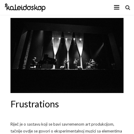
Home
Novosti
O nama
Program
Volonteri
Kaleidoskop Art
Dobrodošli u Tuzlu
Radionice
Frustrations
Video
Izložbe/Performans
Naša galerija
Koncert
Video 2009.
Riječ je o sastavu koji se bavi savremenom art produkcijom,
tačnije ovdje se govori o eksperimentalnoj muzici sa elementima
Facebook
Video 2010.
Galerija 2009