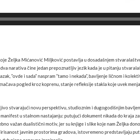
 koje Željka Mićanović Miljković postavlja u dosadašnjem stvaralaštv
a dva narativa čine jedan prepoznatljiv jezik kada je u pitanju stvara
zak, ”ovde i sada” naspram ”tamo i nekada”, bavljenje ličnom i kolekt
označava pogled kroz koprenu, stanje refleksije stakla koje uvek menja
jivo stvarajući novu perspektivu, studioznim i dugogodišnjim bavljenj
ti manifest u stalnom nastajanju: putujući dokument nikada do kraja z
sebno važan dualistični motiv, jer su knjige i slike koje nam Željka do
nspirisanost javnim prostorima gradova, istovremeno predstavljaju p
e duh njena osnovna inspiracija.