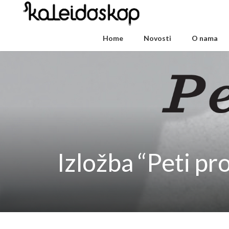
Home
Novosti
O nama
Izložba “Peti pr
Video