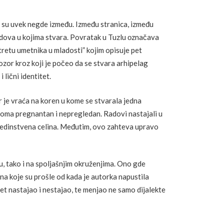
i su uvek negde između. Između stranica, između
gradova u kojima stvara. Povratak u Tuzlu оznačava
tretu umetnika u mladosti” kojim opisuje pet
rozor kroz koji je počeo da se stvara arhipelag
 lični identitet.
r je vraća na koren u kome se stvarala jedna
veoma pregnantan i nepregledan. Radovi nastajali u
 jedinstvena celina. Međutim, ovo zahteva upravo
, tako i na spoljašnjim okruženjima. Ono gde
na koje su prošle od kada je autorka napustila
)et nastajao i nestajao, te menjao ne samo dijalekte