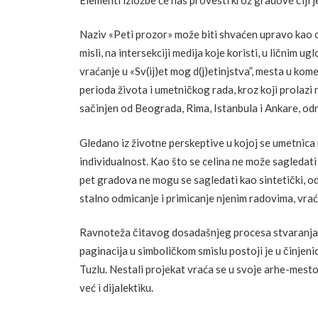
Naziv «Peti prozor» može biti shvaćen upravo kao on
misli, na intersekciji medija koje koristi, u ličnim
vraćanje u «Sv(ij)et mog d(j)etinjstva”, mesta u ko
perioda života i umetničkog rada, kroz koji prolazi 
sačinjen od Beograda, Rima, Istanbula i Ankare, odno
Gledano iz životne perskeptive u kojoj se umetnica 
individualnost. Kao što se celina ne može sagledati
pet gradova ne mogu se sagledati kao sintetički, o
stalno odmicanje i primicanje njenim radovima, vraća
Ravnoteža čitavog dosadašnjeg procesa stvaranja, 
paginacija u simboličkom smislu postoji je u činjen
Tuzlu. Nestali projekat vraća se u svoje arhe-mesto 
već i dijalektiku.