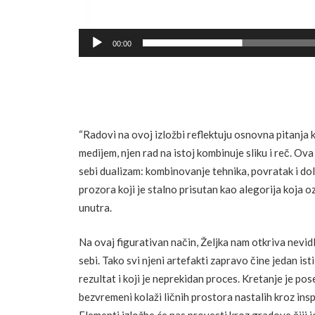
00:00
“Radovi na ovoj izložbi reflektuju osnovna pitanja
medijem, njen rad na istoj kombinuje sliku i reč. Ov
sebi dualizam: kombinovanje tehnika, povratak i dola
prozora koji je stalno prisutan kao alegorija koja 
unutra.
Na ovaj figurativan način, Željka nam otkriva nevidl
sebi. Tako svi njeni artefakti zapravo čine jedan is
rezultat i koji je neprekidan proces. Kretanje je po
bezvremeni kolaži ličnih prostora nastalih kroz i
Elementi izložbe će nas provesti kroz gradove čiji j