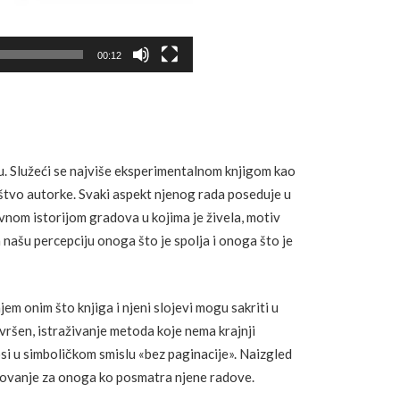
00:12
u. Služeći se najviše eksperimentalnom knjigom kao
laštvo autorke. Svaki aspekt njenog rada poseduje u
ivnom istorijom gradova u kojima je živela, motiv
 našu percepciju onoga što je spolja i onoga što je
em onim što knjiga i njeni slojevi mogu sakriti u
avršen, istraživanje metoda koje nema krajnji
nosi u simboličkom smislu «bez paginacije». Naizgled
utovanje za onoga ko posmatra njene radove.