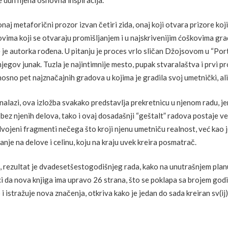
aj metaforični prozor izvan četiri zida, onaj koji otvara prizore koj
 uglovima koji se otvaraju promišljanjem i u najskrivenijim ćoškovima 
me je autorka rođena. U pitanju je proces vrlo sličan Džojsovom u “Por
njegov junak. Tuzla je najintimnije mesto, pupak stvaralaštva i prvi p
sno pet najznačajnih gradova u kojima je gradila svoj umetnički, ali i
nalazi, ova izložba svakako predstavlja prekretnicu u njenom radu, je
 bez njenih delova, tako i ovaj dosadašnji “geštalt” radova postaje 
dvojeni fragmenti nečega što kroji njenu umetniču realnost, već kao
nje na delove i celinu, koju na kraju uvek kreira posmatrač.
rezultat je dvadesetšestogodišnjeg rada, kako na unutrašnjem planu
ici da nova knjiga ima upravo 26 strana, što se poklapa sa brojem godi
i istražuje nova značenja, otkriva kako je jedan do sada kreiran sv(ij