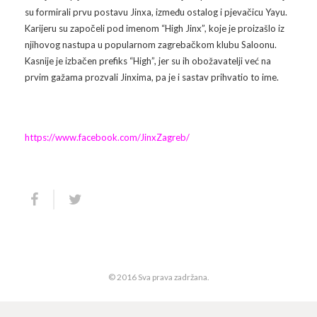
su formirali prvu postavu Jinxa, između ostalog i pjevačicu Yayu.
Arhiva
Video 2011
Galerija 2010
Karijeru su započeli pod imenom “High Jinx”, koje je proizašlo iz
njihovog nastupa u popularnom zagrebačkom klubu Saloonu.
Kontakt
Video 2012
Galerija 2011
Kasnije je izbačen prefiks “High”, jer su ih obožavatelji već na
prvim gažama prozvali Jinxima, pa je i sastav prihvatio to ime.
Video 2013
Galerija 2012
Video 2014
Galerija 2013
https://www.facebook.com/JinxZagreb/
Video 2015
Galerija 2014
Video 2016
Galerija 2015
Video 2017
Galerija 2016
Video 2018
Galerija 2017
© 2016 Sva prava zadržana.
Galerija 2018