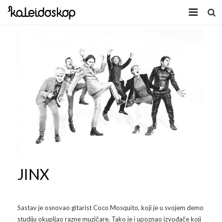
Home
Novosti
O nama
Program
Volonteri
Kaleidoskop Art
Dobrodošli u Tuzlu
Radionice
JINX
Video
Izložbe/Performans
Naša galerija
Koncert
Video 2009.
Sastav je osnovao gitarist Coco Mosquito, koji je u svojem demo
Facebook
Video 2010.
Galerija 2009
studiju okupljao razne muzičare. Tako je i upoznao izvođače koji