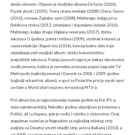
desilo obrnuto. Objavio je studijske albume De facto (2003),
Puzzle shock! (2005), Treća strana medalje (2008) i Deca i Sunce
Arhiva
Video 2011
Galerija 2010
(2010), romane Zajedno sami (2008), Malterego, knjiga prva:
Rubikova stolica (2012; izmenjeno i dopunjeno izdanje 2016),
Kontakt
Video 2012
Galerija 2011
Malterego, knjiga druga: Higijena nesećanja (2017), zbirku
tekstova O ljudima, psima i mišima (2009), stotinak kolumni za
Video 2013
Galerija 2012
razne redakcije i Napet šou (2014), konceptualno delo koje
objedinjuje peti studijski album i zbirku kolumnističko-
Video 2014
Galerija 2013
esejističkih tekstova. Pažnju javnosti najpre je stekao tekstovima
svojih pesama, kojima je zavredeo priznanja poput nagrade TV
Video 2015
Galerija 2014
Metropolis (najbolja pesma) i Davorin za 2006. i 2009. godinu
(najbolji urbani/rok album), a spot za Pozerište prvi je srpski spot
Video 2016
Galerija 2015
uvršten u World chart express evropskog MTV-a.
Video 2017
Galerija 2016
Prvi album bio je najprodavanije izdanje godine na listi IPS-a,
tada najrelevantnijoj. Nekoliko godina objavljivao je kolumne u
Video 2018
Galerija 2017
Politici, ali i u Huperu, gde je vodio i rubriku o stripovima. Ovaj
angažman ovenčan je Nagradom za najboljeg mladog strip
Galerija 2018
esejistu na Desetoj smotri mladih strip autora Balkana (2010), a
od 2009. i poslom jednog od urednika u redakciji Veselog