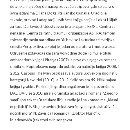
Galerija 2019
četvrtka, najvećeg domaćeg izdavača stripova, gde se stara o
svim izdanjima Dilana Doga, italijanskog junaka. Uradio je,
Galerija 2022
takođe, prevod i adaptaciju svih šest knjiga serijala Lokot i Ključ
za kuću Darkwood. Učestvovao je u akcijama REX-a, Centra za
Galerija 2023
nenasilje, Centra za ratnu traumu i organizacije ASTRA; temom
tolerancije među narodima ex-Yu bavi se i aktuelna televizijska
Galerija 2024
emisija Perspektiva, u kojoj je jedan od naratora i moderatora.
Udruženje izdavača i knjižara Vojvodine dodelilo mu je titulu
Galerija 2025
ambasadora knjige i čitanja (2007), a prva dva njegova romana
dobila su Popboksovu nagradu publike za najbolju knjigu 2008. i
2012. Časopis The Men proglašava autora „čovekom godine“ u
kategoriji New Idol (2010), a 2012. Šelić otvara 49. Niški sajam
knjiga i grafike. Poslednjih godina angažovan je i u pozorištu: u
DADOV-u se 2010. igrala dramska adaptacija romana “Zajedno
sami” (po tekstu Branislave Ilić), a radio je i na komadima „Klasni
neprijatelj“ P. Stojmenovića (tekst završnog songa), „Istraživač
noćnih mora“ N. Zavišića (scenario) i „Doktor Nušić“ K.
Mladenovića (tekstovi svih songova).