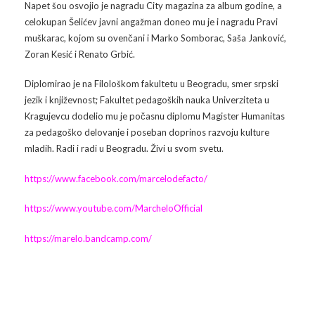
Napet šou osvojio je nagradu City magazina za album godine, a
celokupan Šelićev javni angažman doneo mu je i nagradu Pravi
muškarac, kojom su ovenčani i Marko Somborac, Saša Janković,
Zoran Kesić i Renato Grbić.
Diplomirao je na Filološkom fakultetu u Beogradu, smer srpski
jezik i književnost; Fakultet pedagoških nauka Univerziteta u
Kragujevcu dodelio mu je počasnu diplomu Magister Humanitas
za pedagoško delovanje i poseban doprinos razvoju kulture
mladih. Radi i radi u Beogradu. Živi u svom svetu.
https://www.facebook.com/marcelodefacto/
https://www.youtube.com/MarcheloOfficial
https://marelo.bandcamp.com/