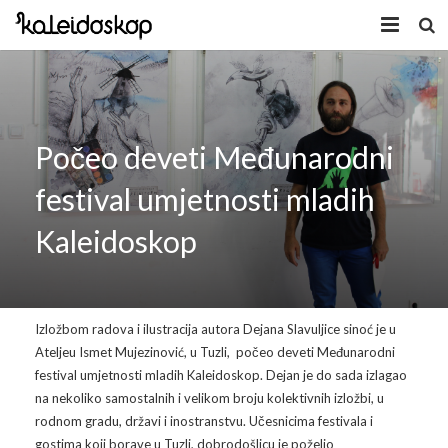
Home
Novosti
Počeo deveti Međunarodni
O nama
festival umjetnosti mladih
Program
Kaleidoskop
Volonteri
Kaleidoskop Art
Dobrodošli u Tuzlu
Radionice
Izložbom radova i ilustracija autora Dejana Slavuljice sinoć je u
Video
Izložbe/Performans
Ateljeu Ismet Mujezinović, u Tuzli, počeo deveti Međunarodni
festival umjetnosti mladih Kaleidoskop. Dejan je do sada izlagao
Naša galerija
Koncert
Video 2009.
na nekoliko samostalnih i velikom broju kolektivnih izložbi, u
rodnom gradu, državi i inostranstvu. Učesnicima festivala i
Facebook
Video 2010.
Galerija 2009
gostima koji borave u Tuzli, dobrodošlicu je poželio