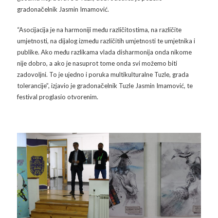
gradonačelnik Jasmin Imamović.
Arhiva
Video 2011
Galerija 2010
“Asocijacija je na harmoniji među različitostima, na različite
Kontakt
Video 2012
Galerija 2011
umjetnosti, na dijalog između različitih umjetnosti te umjetnika i
publike. Ako među razlikama vlada disharmonija onda nikome
Video 2013
Galerija 2012
nije dobro, a ako je nasuprot tome onda svi možemo biti
zadovoljni. To je ujedno i poruka multikulturalne Tuzle, grada
Video 2014
Galerija 2013
tolerancije”, izjavio je gradonačelnik Tuzle Jasmin Imamović, te
festival proglasio otvorenim.
Video 2015
Galerija 2014
Video 2016
Galerija 2015
Video 2017
Galerija 2016
Video 2018
Galerija 2017
Galerija 2018