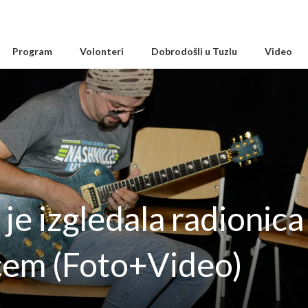
Program
Volonteri
Dobrodošli u Tuzlu
Video
je izgledala radionica 
ćem (Foto+Video)