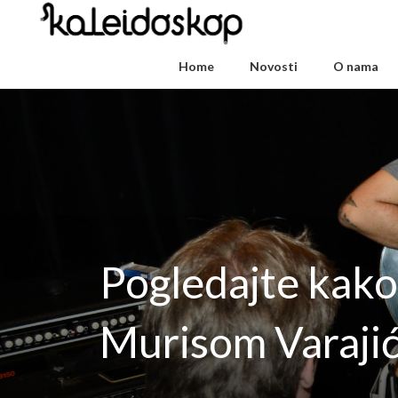
Home
Novosti
O nama
Pogledajte kako 
Murisom Varaji