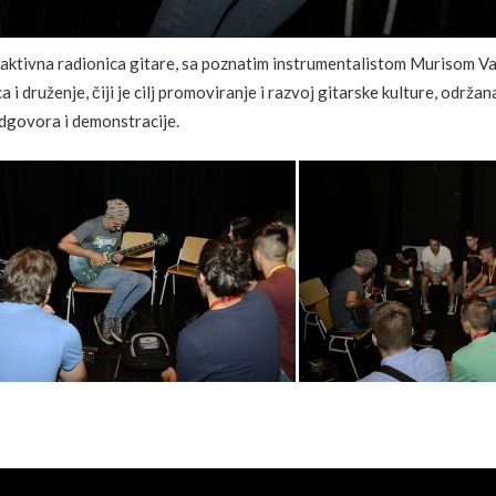
aktivna radionica gitare, sa poznatim instrumentalistom Murisom Va
i druženje, čiji je cilj promoviranje i razvoj gitarske kulture, održa
/odgovora i demonstracije.