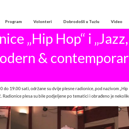
Program
Volonteri
Dobrodošli u Tuzlu
Video
nice „Hip Hop“ i „Jazz
odern & contemporar
0 do 19.00 sati, održane su dvije plesne radionice, pod nazivom „Hip
. Radionice plesa su bile podjeljene po tematici i obrađeno je nekolik