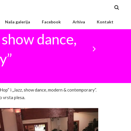
Naša galerija
Facebook
Arhiva
Kontakt
, show dance,
y”
 Hop“ i „Jazz, show dance, modern & contemporary”.
o vrsta plesa.