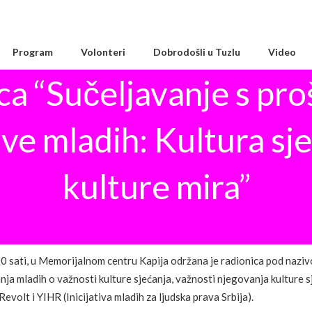
Program
Volonteri
Dobrodošli u Tuzlu
Video
a “Sučeljavanje s pro
ve mladih: Kultura sje
kulture mira”
0 sati, u Memorijalnom centru Kapija održana je radionica pod nazivo
nja mladih o važnosti kulture sjećanja, važnosti njegovanja kulture s
evolt i YIHR (Inicijativa mladih za ljudska prava Srbija).