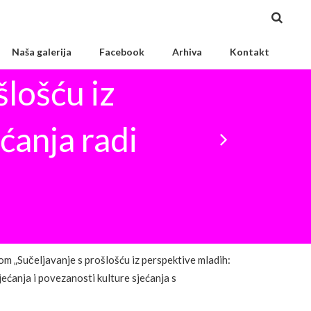
Naša galerija
Facebook
Arhiva
Kontakt
šlošću iz
ćanja radi
m „Sučeljavanje s prošlošću iz perspektive mladih:
jećanja i povezanosti kulture sjećanja s