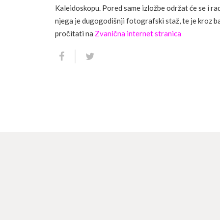
Kaleidoskopu. Pored same izložbe održat će se i 
njega je dugogodišnji fotografski staž, te je kroz 
pročitati na
Zvanična internet stranica