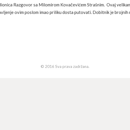
radionica Razgovor sa Milomirom Kovačevićem Strašnim.
Ovaj velikan 
bavljenje ovim poslom imao priliku dosta putovati. Dobitnik je brojni
© 2016 Sva prava zadržana.