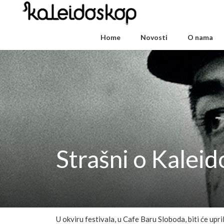
Home
Novosti
O nama
Strašni o Kalei
U okviru festivala, u Cafe Baru Sloboda, biti će up