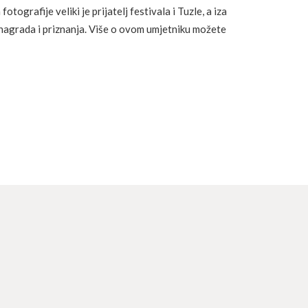
fotografije veliki je prijatelj festivala i Tuzle, a iza
h nagrada i priznanja. Više o ovom umjetniku možete