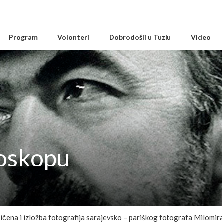
Program
Volonteri
Dobrodošli u Tuzlu
Video
doskopu
riličena i izložba fotografija sarajevsko – pariškog fotografa Milom