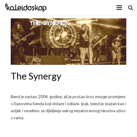
Home
Novosti
O nama
Program
The Synergy
Volonteri
Kaleidoskop Art
Dobrodošli u Tuzlu
Radionice
Bend je nastao 2004. godine, ali je prošao kroz mnoge promjene
s članovima benda koji dolaze i odlaze. Ipak, bend je snažan kao i
Video
Izložbe/Performans
uvijek i veselimo se dijeljenju nekog nezaboravnog iskustva uživo
s vama.
Naša galerija
Koncert
Video 2009.
Facebook
Video 2010.
Galerija 2009