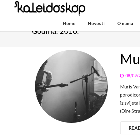
Home
Novosti
O nama
Godina:
2016.
Mur
08/09/
Muris Var
porodicom
iz svijet
(Dire Stra
REA