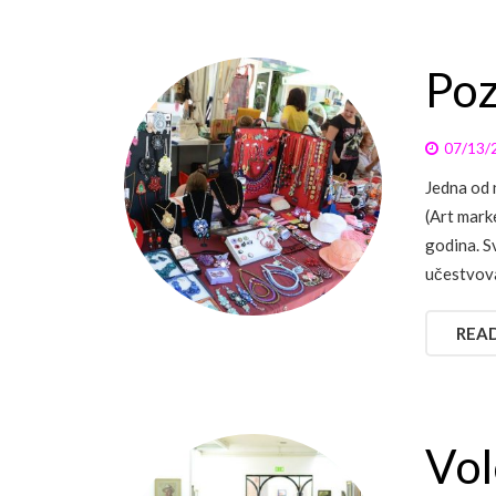
Poz
07/13/
Jedna od 
(Art marke
godina. S
učestvova
REA
Vol