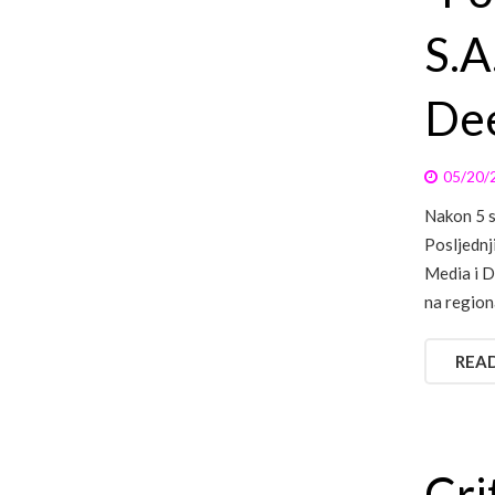
S.A
De
05/20/
Nakon 5 s
Posljednj
Media i D
na regiona
REA
Cri