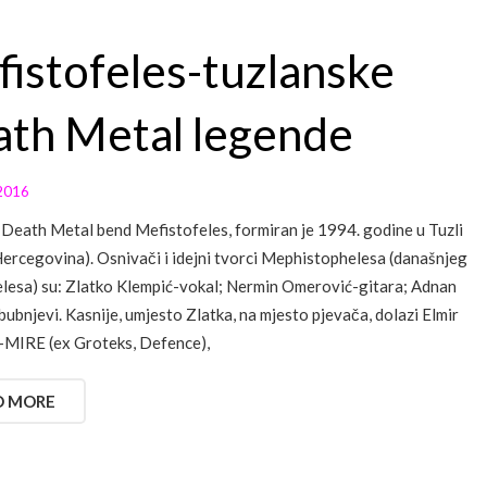
istofeles-tuzlanske
th Metal legende
2016
 Death Metal bend Mefistofeles, formiran je 1994. godine u Tuzli
Hercegovina). Osnivači i idejni tvorci Mephistophelesa (današnjeg
lesa) su: Zlatko Klempić-vokal; Nermin Omerović-gitara; Adnan
bubnjevi. Kasnije, umjesto Zlatka, na mjesto pjevača, dolazi Elmir
-MIRE (ex Groteks, Defence),
D MORE