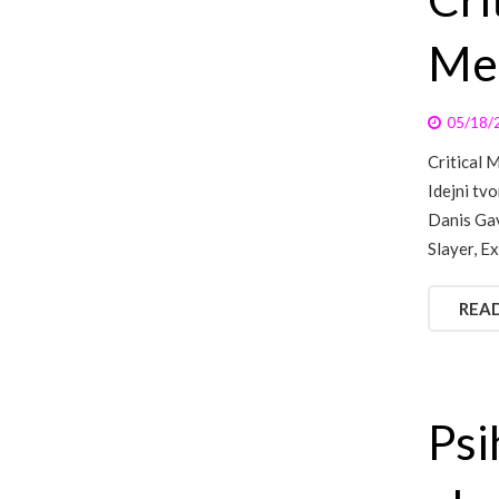
Met
05/18/
Critical 
Idejni tvo
Danis Gav
Slayer, Ex
REA
Psi