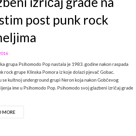
zbeni izričaj grade na
stim post punk rock
eljima
2016
ka grupa Psihomodo Pop nastala je 1983. godine nakon raspada
nk rock grupe Klinska Pomora iz koje dolazi pjevač Gobac.
u se kultnoj underground grupi Neron koja nakon Gobčevog
ijenja ime u Psihomodo Pop. Psihomodo svoj glazbeni izričaj grade
D MORE