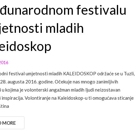
đunarodnom festivalu
etnosti mladih
eidoskop
2016
ni festival umjetnosti mladih KALEIDOSKOP održaće se u Tuzli,
 28. augusta 2016. godine. Očekuje nas mnogo zanimljivih
i u kojima je volonterski angažman mladih ljudi neizostavan
i inspiracija. Volontiranje na Kaleidoskop-u ti omogućava sticanje
ština
D MORE