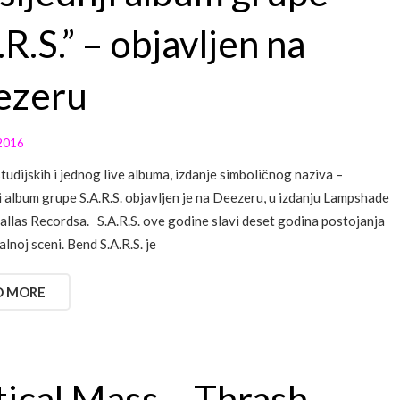
.R.S.” – objavljen na
ezeru
2016
tudijskih i jednog live albuma, izdanje simboličnog naziva –
i album grupe S.A.R.S. objavljen je na Deezeru, u izdanju Lampshade
allas Recordsa. S.A.R.S. ove godine slavi deset godina postojanja
lnoj sceni. Bend S.A.R.S. je
D MORE
tical Mass – Thrash