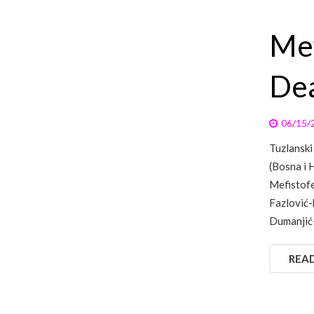
Mef
Dea
06/15/
Tuzlanski
(Bosna i 
Mefistofe
Fazlović-
Dumanjić
REA