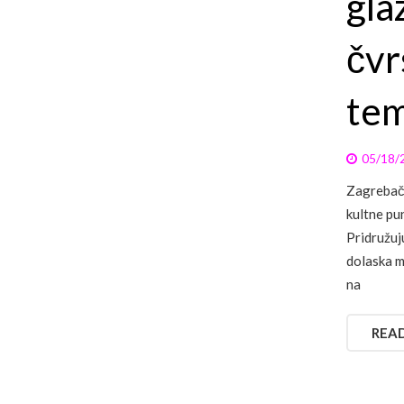
gla
čvr
tem
05/18/
Zagrebač
kultne pu
Pridružuj
dolaska m
na
REA