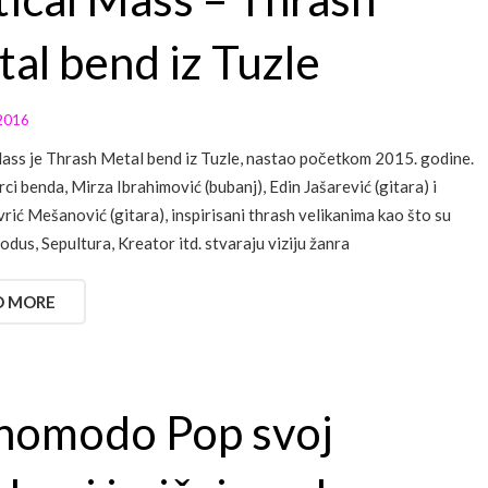
al bend iz Tuzle
2016
Mass je Thrash Metal bend iz Tuzle, nastao početkom 2015. godine.
rci benda, Mirza Ibrahimović (bubanj), Edin Jašarević (gitara) i
rić Mešanović (gitara), inspirisani thrash velikanima kao što su
odus, Sepultura, Kreator itd. stvaraju viziju žanra
D MORE
homodo Pop svoj