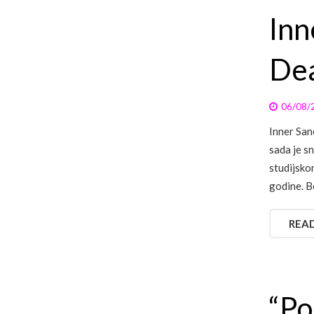
Inn
Dea
06/08/
Inner San
sada je s
studijsko
godine. 
REA
“Po