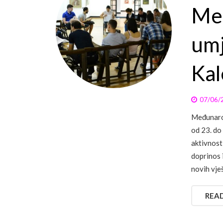
Me
umj
Kal
07/06/
Međunarod
od 23. do
aktivnost
doprinos 
novih vje
REA