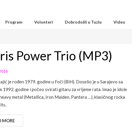
Program
Volonteri
Dobrodošli u Tuzlu
Video
is Power Trio (MP3)
2016
ajić je rođen 1979. godine u Foči (BiH). Doselio je u Sarajevo sa
 1992. godine i počeo svirati gitaru za vrijeme rata. Imao je idole
a heavy metal (Metallica, Iron Maiden, Pantera …), klasičnog rocka
its,
D MORE