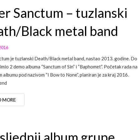
er Sanctum – tuzlanski
th/Black metal band
2016
ctum je tuzlanski Death/Black metal band, nastao 2013. godine. Do
nimio 2 demo albuma “Sanctum of Sin” i “Baphomet”. Početak rada na
m albumu pod nazivom “I Bow to None”, planiran je za kraj 2016.
Bend
D MORE
sljednji album grupe