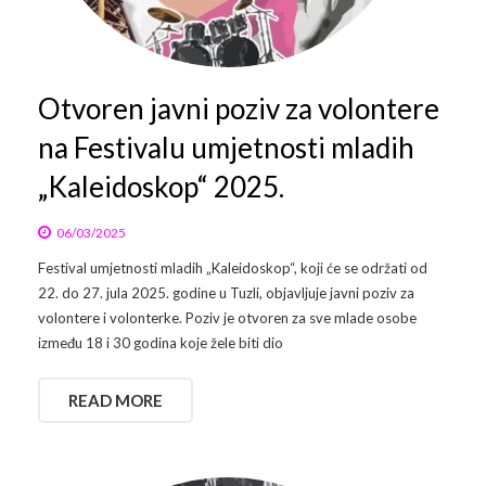
Arhiva
Video 2011
Galerija 2010
Kontakt
Video 2012
Galerija 2011
Otvoren javni poziv za volontere
na Festivalu umjetnosti mladih
Video 2013
Galerija 2012
„Kaleidoskop“ 2025.
Video 2014
Galerija 2013
06/03/2025
Video 2015
Galerija 2014
Festival umjetnosti mladih „Kaleidoskop“, koji će se održati od
Video 2016
Galerija 2015
22. do 27. jula 2025. godine u Tuzli, objavljuje javni poziv za
volontere i volonterke. Poziv je otvoren za sve mlade osobe
Video 2017
Galerija 2016
između 18 i 30 godina koje žele biti dio
Video 2018
Galerija 2017
READ MORE
Galerija 2018