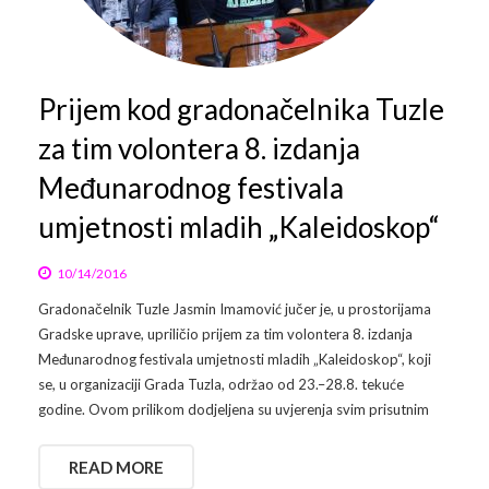
Arhiva
Video 2011
Galerija 2010
Kontakt
Video 2012
Galerija 2011
Prijem kod gradonačelnika Tuzle
za tim volontera 8. izdanja
Video 2013
Galerija 2012
Međunarodnog festivala
Video 2014
Galerija 2013
umjetnosti mladih „Kaleidoskop“
Video 2015
Galerija 2014
10/14/2016
Video 2016
Galerija 2015
Gradonačelnik Tuzle Jasmin Imamović jučer je, u prostorijama
Gradske uprave, upriličio prijem za tim volontera 8. izdanja
Video 2017
Galerija 2016
Međunarodnog festivala umjetnosti mladih „Kaleidoskop“, koji
se, u organizaciji Grada Tuzla, održao od 23.–28.8. tekuće
Video 2018
Galerija 2017
godine. Ovom prilikom dodjeljena su uvjerenja svim prisutnim
Galerija 2018
READ MORE