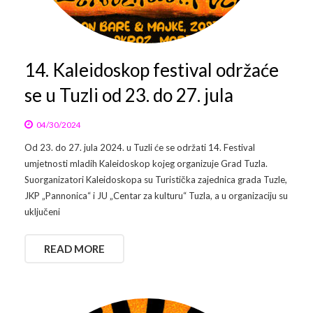
Arhiva
Video 2011
Galerija 2010
Kontakt
Video 2012
Galerija 2011
14. Kaleidoskop festival održaće
se u Tuzli od 23. do 27. jula
Video 2013
Galerija 2012
Video 2014
Galerija 2013
04/30/2024
Od 23. do 27. jula 2024. u Tuzli će se održati 14. Festival
Video 2015
Galerija 2014
umjetnosti mladih Kaleidoskop kojeg organizuje Grad Tuzla.
Suorganizatori Kaleidoskopa su Turistička zajednica grada Tuzle,
Video 2016
Galerija 2015
JKP „Pannonica“ i JU „Centar za kulturu“ Tuzla, a u organizaciju su
uključeni
Video 2017
Galerija 2016
READ MORE
Video 2018
Galerija 2017
Galerija 2018