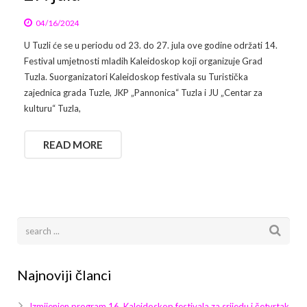
04/16/2024
U Tuzli će se u periodu od 23. do 27. jula ove godine održati 14.
Festival umjetnosti mladih Kaleidoskop koji organizuje Grad
Tuzla. Suorganizatori Kaleidoskop festivala su Turistička
zajednica grada Tuzle, JKP „Pannonica“ Tuzla i JU „Centar za
kulturu“ Tuzla,
READ MORE
Najnoviji članci
Izmijenjen program 16. Kaleidoskop festivala za srijedu i četvrtak