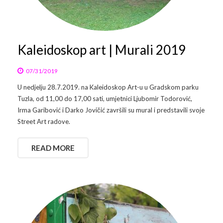
Arhiva
Video 2011
Galerija 2010
Kontakt
Video 2012
Galerija 2011
Kaleidoskop art | Murali 2019
Video 2013
Galerija 2012
07/31/2019
U nedjelju 28.7.2019. na Kaleidoskop Art-u u Gradskom parku
Video 2014
Galerija 2013
Tuzla, od 11,00 do 17,00 sati, umjetnici Ljubomir Todorović,
Irma Garibović i Darko Jovičić završili su mural i predstavili svoje
Video 2015
Galerija 2014
Street Art radove.
Video 2016
Galerija 2015
READ MORE
Video 2017
Galerija 2016
Video 2018
Galerija 2017
Galerija 2018