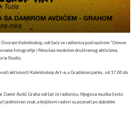
 u Dvorani Kaleidoskop, održaće se radionica pod nazivom “
Osnove
novama fotografije i filma kao modelom društvenog aktivizma.
oria Studio.
vati aktivnosti Kaleidoskop Art-a, u Gradskom parku, od 17.00 do
čar Damir Avdić Graha održat će radionicu. Njegova muzika često
ući jedinstven zvuk, a književni radovi su poznati po dubokim