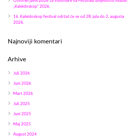
Otvoren javni poziv za volontere na Festivalu umjetnosti mladih
Galerija 2019
„Kaleidoskop“ 2026.
Galerija 2022
16. Kaleidoskop festival održat će se od 28. jula do 2. augusta
2026.
Galerija 2023
Najnoviji komentari
Galerija 2024
Arhive
Galerija 2025
Juli 2026
Juni 2026
Mart 2026
Juli 2025
Juni 2025
Maj 2025
August 2024