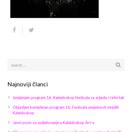
Arhiva
Video 2011
Galerija 2010
Kontakt
Video 2012
Galerija 2011
Video 2013
Galerija 2012
Video 2014
Galerija 2013
Video 2015
Galerija 2014
Video 2016
Galerija 2015
Najnoviji članci
Video 2017
Galerija 2016
Izmijenjen program 16. Kaleidoskop festivala za srijedu i četvrtak
Video 2018
Galerija 2017
Objavljen kompletan program 16. Festivala umjetnosti mladih
Kaleidoskop
Galerija 2018
Javni poziv za sudjelovanje u Kaleidoskop Art-u