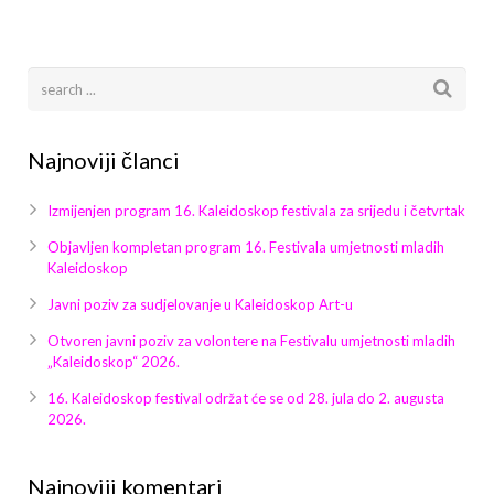
Arhiva
Video 2011
Galerija 2010
Kontakt
Video 2012
Galerija 2011
Video 2013
Galerija 2012
Najnoviji članci
Video 2014
Galerija 2013
Izmijenjen program 16. Kaleidoskop festivala za srijedu i četvrtak
Video 2015
Galerija 2014
Objavljen kompletan program 16. Festivala umjetnosti mladih
Kaleidoskop
Video 2016
Galerija 2015
Javni poziv za sudjelovanje u Kaleidoskop Art-u
Otvoren javni poziv za volontere na Festivalu umjetnosti mladih
Video 2017
Galerija 2016
„Kaleidoskop“ 2026.
Video 2018
Galerija 2017
16. Kaleidoskop festival održat će se od 28. jula do 2. augusta
2026.
Galerija 2018
Najnoviji komentari