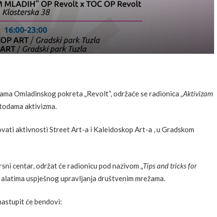
ijama Omladinskog pokreta „Revolt“, održaće se radionica
„Aktivizam
etodama aktivizma.
ati aktivnosti Street Art-a i Kaleidoskop Art-a , u Gradskom
ni centar, održat će radionicu pod nazivom „
Tips and tricks for
 o alatima uspješnog upravljanja društvenim mrežama.
nastupit će bendovi: