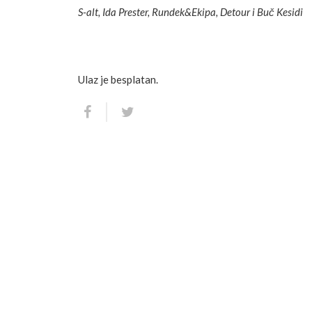
S-alt, Ida Prester, Rundek&Ekipa, Detour i Buč Kesidi
Ulaz je besplatan.