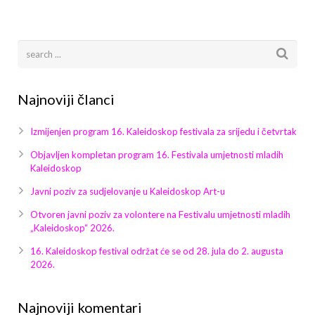
Galerija 2019
Galerija 2022
Galerija 2023
Najnoviji članci
Galerija 2024
Izmijenjen program 16. Kaleidoskop festivala za srijedu i četvrtak
Galerija 2025
Objavljen kompletan program 16. Festivala umjetnosti mladih
Kaleidoskop
Javni poziv za sudjelovanje u Kaleidoskop Art-u
Otvoren javni poziv za volontere na Festivalu umjetnosti mladih
„Kaleidoskop“ 2026.
16. Kaleidoskop festival održat će se od 28. jula do 2. augusta
2026.
Najnoviji komentari