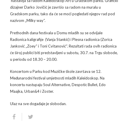
nastavlja sa radom Kaleidoskop Art u Gradskom parku. Grafički
dizajner Darko Jovičić je završio sa radom na muralu u
Arhiva
Video 2011
Galerija 2010
Gradskom parku, tako da će se moći pogledati njegov rad pod
nazivom „Milky way“.
Kontakt
Video 2012
Galerija 2011
Prethodnih dana festivala u Domu mladih su se odvijale
Video 2013
Galerija 2012
Radionica kaligrafije (Vanja Stankić) i Plesna radionica (Zorica
Janković „Zoey“ i Toni Cvitanović“. Rezultati rada ovih radionica
Video 2014
Galerija 2013
će široj publici biti predstavljeni u subotu, 30.7. na Trgu slobode,
u periodu od 18.30 – 20.00.
Video 2015
Galerija 2014
Koncertom u Parku kod Muzičke škole završava se 12.
Video 2016
Galerija 2015
Međunarodni festival umjetnosti mladih Kaleidoskop. Na
koncertu nastupaju Soul Alternative, Despotic Bullet, Edo
Video 2017
Galerija 2016
Maajka, Urban&4 i Zoster.
Ulaz na sve događaje je slobodan.
Video 2018
Galerija 2017
Galerija 2018