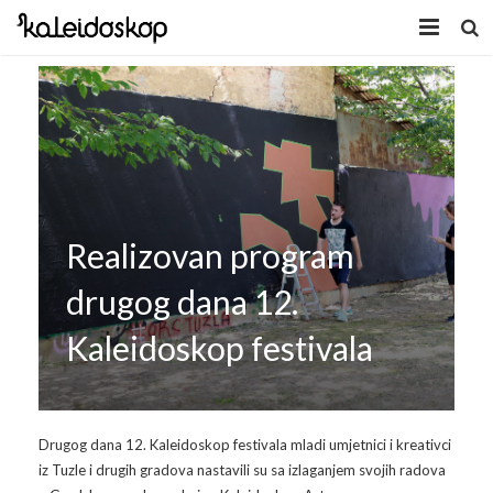
Home
Novosti
O nama
Program
Realizovan program
Volonteri
Kaleidoskop Art
drugog dana 12.
Dobrodošli u Tuzlu
Radionice
Kaleidoskop festivala
Video
Izložbe/Performans
Naša galerija
Koncert
Video 2009.
Drugog dana 12. Kaleidoskop festivala mladi umjetnici i kreativci
iz Tuzle i drugih gradova nastavili su sa izlaganjem svojih radova
Facebook
Video 2010.
Galerija 2009