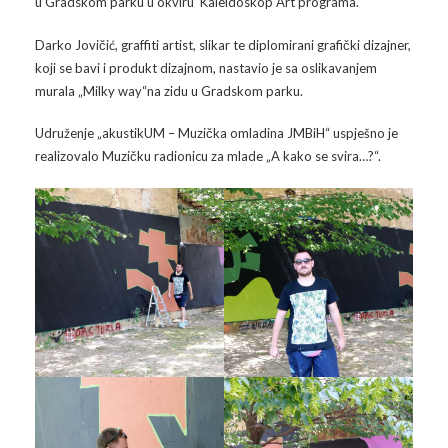
u Gradskom parku u okviru Kaleidoskop Art programa.
Arhiva
Video 2011
Galerija 2010
Darko Jovičić, graffiti artist, slikar te diplomirani grafički dizajner,
koji se bavi i produkt dizajnom, nastavio je sa oslikavanjem
Kontakt
Video 2012
Galerija 2011
murala „Milky way“na zidu u Gradskom parku.
Video 2013
Galerija 2012
Udruženje „akustikUM – Muzička omladina JMBiH“ uspješno je
realizovalo Muzičku radionicu za mlade „A kako se svira…?“.
Video 2014
Galerija 2013
Video 2015
Galerija 2014
Video 2016
Galerija 2015
Video 2017
Galerija 2016
Video 2018
Galerija 2017
Galerija 2018