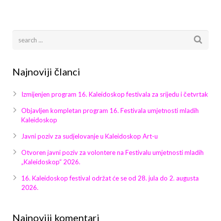
Arhiva
Video 2011
Galerija 2010
Kontakt
Video 2012
Galerija 2011
Video 2013
Galerija 2012
Najnoviji članci
Video 2014
Galerija 2013
Izmijenjen program 16. Kaleidoskop festivala za srijedu i četvrtak
Video 2015
Galerija 2014
Objavljen kompletan program 16. Festivala umjetnosti mladih
Kaleidoskop
Video 2016
Galerija 2015
Javni poziv za sudjelovanje u Kaleidoskop Art-u
Otvoren javni poziv za volontere na Festivalu umjetnosti mladih
Video 2017
Galerija 2016
„Kaleidoskop“ 2026.
Video 2018
Galerija 2017
16. Kaleidoskop festival održat će se od 28. jula do 2. augusta
2026.
Galerija 2018
Najnoviji komentari