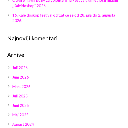
Otvoren javni poziv za volontere na Festivalu umjetnosti mladih
Galerija 2019
„Kaleidoskop“ 2026.
Galerija 2022
16. Kaleidoskop festival održat će se od 28. jula do 2. augusta
2026.
Galerija 2023
Najnoviji komentari
Galerija 2024
Arhive
Galerija 2025
Juli 2026
Juni 2026
Mart 2026
Juli 2025
Juni 2025
Maj 2025
August 2024