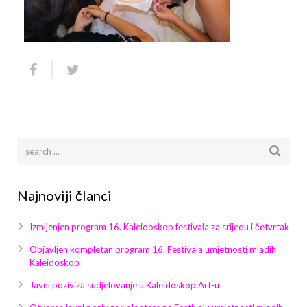
Arhiva
Video 2011
Galerija 2010
Kontakt
Video 2012
Galerija 2011
Video 2013
Galerija 2012
Video 2014
Galerija 2013
Video 2015
Galerija 2014
Video 2016
Galerija 2015
Najnoviji članci
Video 2017
Galerija 2016
Izmijenjen program 16. Kaleidoskop festivala za srijedu i četvrtak
Video 2018
Galerija 2017
Objavljen kompletan program 16. Festivala umjetnosti mladih
Kaleidoskop
Galerija 2018
Javni poziv za sudjelovanje u Kaleidoskop Art-u